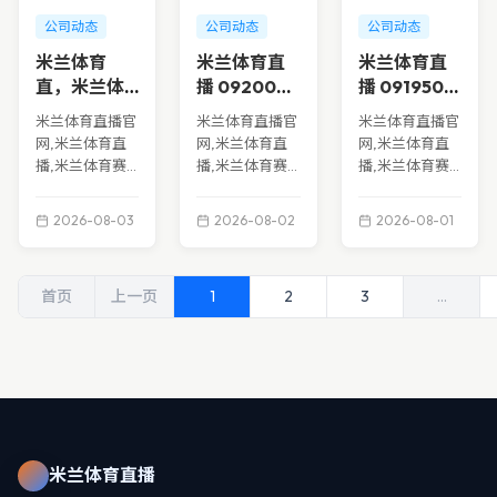
公司动态
公司动态
公司动态
米兰体育
米兰体育直
米兰体育直
直，米兰体
播 092008
播 091950
育赛事，播
0
82
米兰体育直播官
米兰体育直播官
米兰体育直播官
092103
网,米兰体育直
网,米兰体育直
网,米兰体育直
播,米兰体育赛
播,米兰体育赛
播,米兰体育赛
事,米兰体育回
事,米兰体育回
事,米兰体育回
放,米兰体育平
放,米兰体育平
放,米兰体育平
2026-08-03
2026-08-02
2026-08-01
台,米兰体育
台,米兰体育直
台,米兰体育直
直，米兰体育赛
播 092008 0
播 091950 82
事，播 092103
首页
上一页
1
2
3
...
米兰体育直播