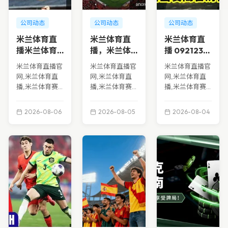
公司动态
公司动态
公司动态
米兰体育直
米兰体育直
米兰体育直
播米兰体育
播，米兰体
播 092123
直播官网数
育直播官
00
米兰体育直播官
米兰体育直播官
米兰体育直播官
据冲到
网， 092158
网,米兰体育直
网,米兰体育直
网,米兰体育直
092200引
8
播,米兰体育赛
播,米兰体育赛
播,米兰体育赛
发关注
事,米兰体育回
事,米兰体育回
事,米兰体育回
放,米兰体育平
放,米兰体育平
放,米兰体育平
2026-08-06
2026-08-05
2026-08-04
台,米兰体育直
台,米兰体育直
台,米兰体育直
播米兰体育直播
播，米兰体育直
播 092123 00
官网数据冲到
播官网，
09220...
092158...