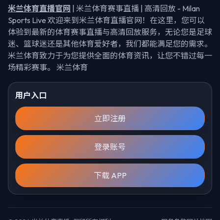
米兰体育直播官网
| 米兰体育赛事直播 | 高清回放 - Milan
Sports Live 欢迎来到米兰体育直播官网！在这里，您可以
体验到最新的体育赛事直播与高清回放服务，无论您是足球
迷、篮球迷还是其他体育爱好者，我们都能满足您的需求。
米兰体育致力于为您提供全面的体育资讯，让您不错过每一
场精彩赛事。 米兰体育
用户入口
立即注册
登录账号
下载 APP