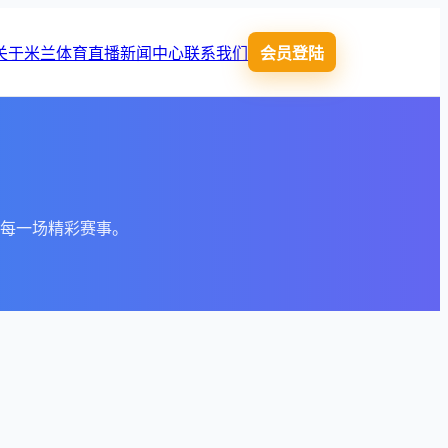
关于米兰体育直播
新闻中心
联系我们
会员登陆
每一场精彩赛事。