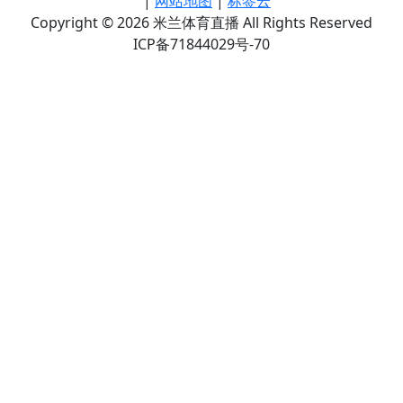
|
网站地图
|
标签云
Copyright © 2026 米兰体育直播 All Rights Reserved
ICP备71844029号-70