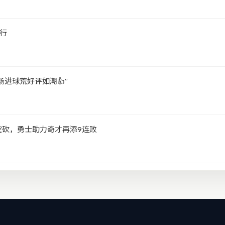
行
进球荒好评如潮👍️”
空砍，勇士助力奇才再添9连败