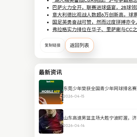
“湖人精英备战CBA挑战，沪粤争霸悬
巴萨火力全开，联赛进球盛宴，28球
意大利德比观战人数超6万创新高，球票
国足英勇奋战可赞，然而过度拼搏亦令
弗拉格实力排位在华子、里萨谢与CC
返回列表
复制链接
最新资讯
东莞少年荣获全国青少年网球排名赛
2026-04-15
山东高速男篮主场大胜宁波町渥，济
2026-04-14