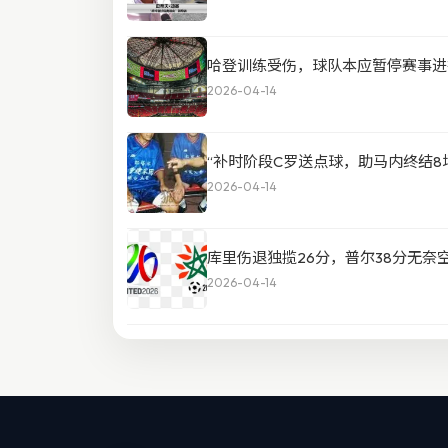
哈登训练受伤，球队本应暂停赛事进
2026-04-14
“补时阶段C罗送点球，助马内终结8场
2026-04-14
库里伤退独揽26分，普尔38分无奈
2026-04-14