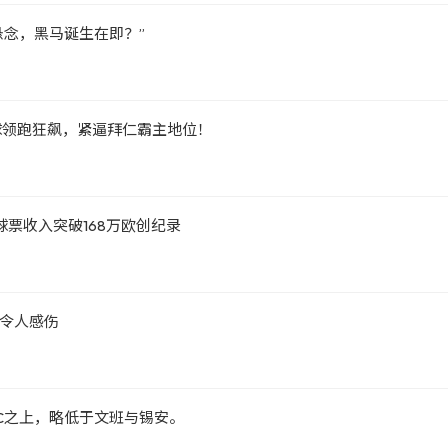
悬念，黑马诞生在即？”
球领跑狂飙，紧逼拜仁霸主地位！
票收入突破168万欧创纪录
令人感伤
C之上，略低于文班与锡安。